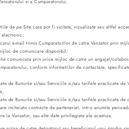
Vanzatorului si a Cumparatorului.
iile de pe Site care pot fi vizitate, vizualizate sau altfel acce
 electronic;
icarui e-mail trimis Cumparatorilor de catre Vanzator prin mij
 mijloc de comunicare disponibil;
tie comunicata prin orice mijloc de catre un angajat/colabor
mparatorului, conform informatiilor de contactare, specificat
gate de Bunurile si/sau Serviciile si/sau tarifele practicate de 
a;
gate de Bunurile si/sau Serviciile si/sau tarifele practicate de 
are incheiate contracte de parteneriat, intr-o anumita perioad
are la Vanzator, sau alte date privilegiate ale acestuia.
e scrisa de catre detinatorul sau beneficiarul unui produs sau