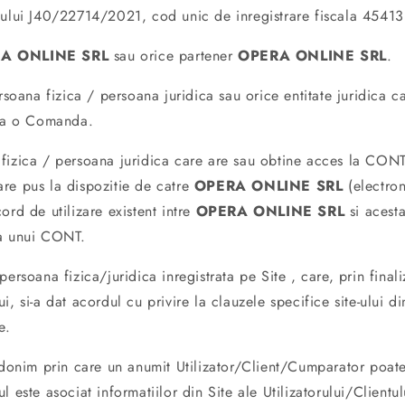
tului J40/22714/2021, cod unic de inregistrare fiscala
45413
A ONLINE SRL
sau orice partener
OPERA ONLINE SRL
.
oana fizica / persoana juridica sau orice entitate juridica c
aza o Comanda.
izica / persoana juridica care are sau obtine acces la CONT
re pus la dispozitie de catre
OPERA ONLINE SRL
(electron
ord de utilizare existent intre
OPERA ONLINE SRL
si acesta
ea unui CONT.
ersoana fizica/juridica inregistrata pe Site , care, prin final
i, si-a dat acordul cu privire la clauzele specifice site-ului d
e.
onim prin care un anumit Utilizator/Client/Cumparator poat
l este asociat informatiilor din Site ale Utilizatorului/Client