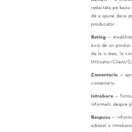
redactata pe baza e
de a spune daca pro
producator.
Rating
– modalitate
à-vis de un produs
de la o stea, la cin
Utilizator/Client/
Comentariu
– apre
comentariu.
Intrebare
– formul
informatii despre p
Raspuns
– informat
adresat o Intrebare