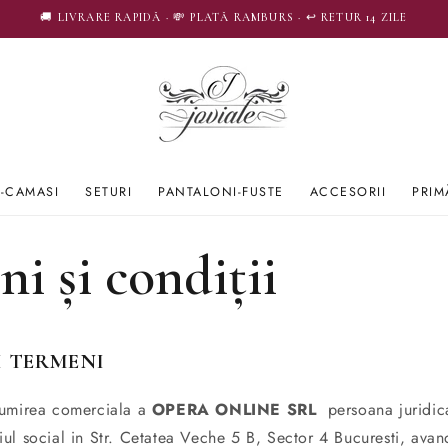
🚚 LIVRARE RAPIDĂ · 💸 PLATĂ RAMBURS · ↩️ RETUR 14 ZILE
E-CAMASI
SETURI
PANTALONI-FUSTE
ACCESORII
PRIM
i și condiții
SI TERMENI
umirea comerciala a
OPERA ONLINE SRL
persoana juridica
ul social in Str. Cetatea Veche 5 B, Sector 4 Bucuresti, ava