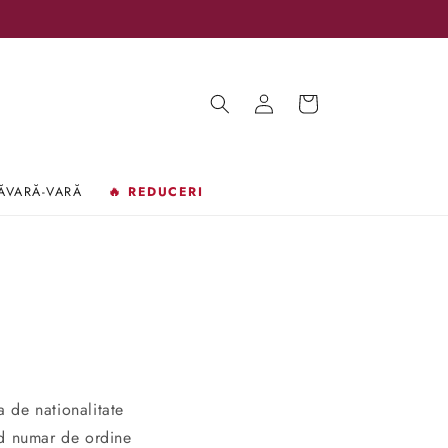
Conectați-
Coș
vă
ĂVARĂ-VARĂ
🔥 REDUCERI
 de nationalitate
nd numar de ordine