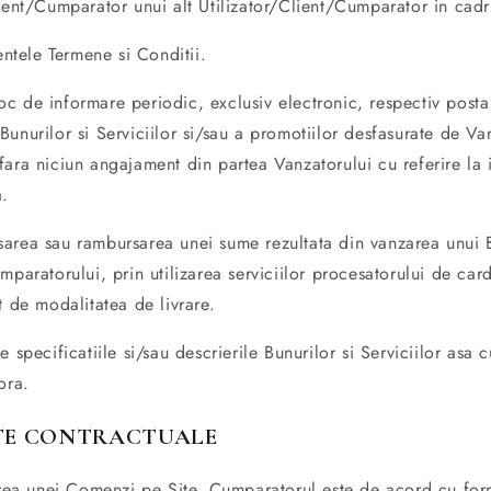
ient/Cumparator unui alt Utilizator/Client/Cumparator in cadru
ntele Termene si Conditii.
c de informare periodic, exclusiv electronic, respectiv posta 
unurilor si Serviciilor si/sau a promotiilor desfasurate de Van
ara niciun angajament din partea Vanzatorului cu referire la i
a.
area sau rambursarea unei sume rezultata din vanzarea unui B
mparatorului, prin utilizarea serviciilor procesatorului de car
t de modalitatea de livrare.
 specificatiile si/sau descrierile Bunurilor si Serviciilor asa 
ora.
TE CONTRACTUALE
rarea unei Comenzi pe Site, Cumparatorul este de acord cu f