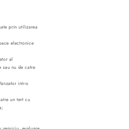
sate prin utilizarea
loace electronice
ator al
e sau nu de catre
Vanzator intr-o
catre un tert cu
a;
 serviciu, evaluare