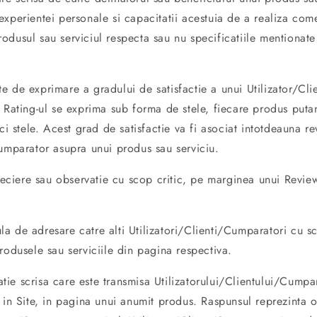
xperientei personale si capacitatii acestuia de a realiza comen
dusul sau serviciul respecta sau nu specificatiile mentionate
 de exprimare a gradului de satisfactie a unui Utilizator/Cli
. Rating-ul se exprima sub forma de stele, fiecare produs puta
ci stele. Acest grad de satisfactie va fi asociat intotdeauna re
Cumparator asupra unui produs sau serviciu.
ciere sau observatie cu scop critic, pe marginea unui Review
a de adresare catre alti Utilizatori/Clienti/Cumparatori cu s
rodusele sau serviciile din pagina respectiva.
ie scrisa care este transmisa Utilizatorului/Clientului/Cumpa
 in Site, in pagina unui anumit produs. Raspunsul reprezinta o