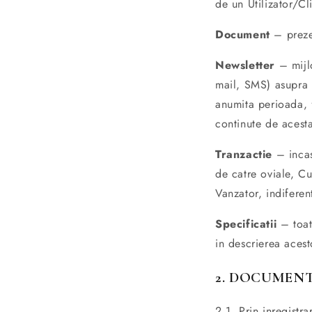
de un Utilizator/Cl
Document
– preze
Newsletter
– mijlo
mail, SMS) asupra B
anumita perioada, f
continute de acest
Tranzactie
– incas
de catre oviale, Cu
Vanzator, indiferen
Specificatii
– toate
in descrierea acest
2. DOCUMEN
2.1. Prin inregist