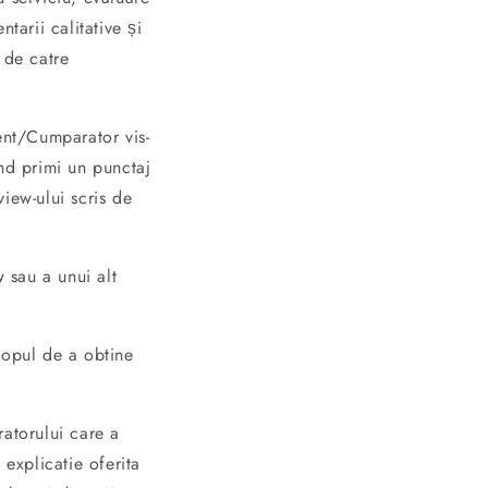
tarii calitative și
 de catre
ent/Cumparator vis-
nd primi un punctaj
view-ului scris de
 sau a unui alt
copul de a obtine
ratorului care a
 explicatie oferita