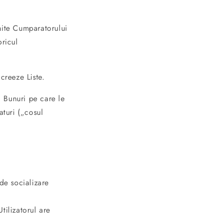
mite Cumparatorului
oricul
creeze Liste.
 Bunuri pe care le
aturi („cosul
 de socializare
tilizatorul are