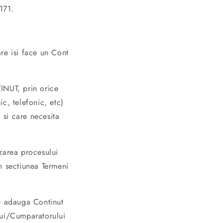
171
.
are isi face un Cont
INUT, prin orice
ic, telefonic, etc)
 si care necesita
izarea procesului
in sectiunea Termeni
e adauga Continut
ului/Cumparatorului