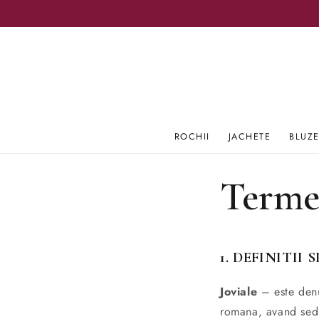
SALT LA
CONȚINUT
ROCHII
JACHETE
BLUZ
Termen
1. DEFINITII 
Joviale
– este den
romana, avand sedi