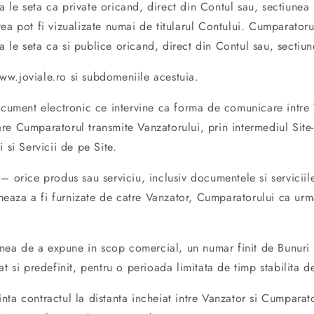
 a le seta ca private oricand, direct din Contul sau, sectiunea 
tea pot fi vizualizate numai de titularul Contului. Cumparatoru
 a le seta ca si publice oricand, direct din Contul sau, sectiun
.joviale.ro si subdomeniile acestuia.
ument electronic ce intervine ca forma de comunicare intre 
e Cumparatorul transmite Vanzatorului, prin intermediul Site-u
 si Servicii de pe Site.
– orice produs sau serviciu, inclusiv documentele si serviciil
aza a fi furnizate de catre Vanzator, Cumparatorului ca urm
ea de a expune in scop comercial, un numar finit de Bunuri s
at si predefinit, pentru o perioada limitata de timp stabilita d
nta contractul la distanta incheiat intre Vanzator si Cumparat