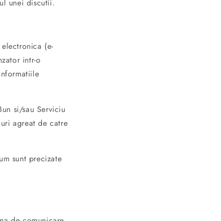
l unei discutii.
electronica (e-
zator intr-o
nformatiile
un si/sau Serviciu
duri agreat de catre
cum sunt precizate
orma de comunicare