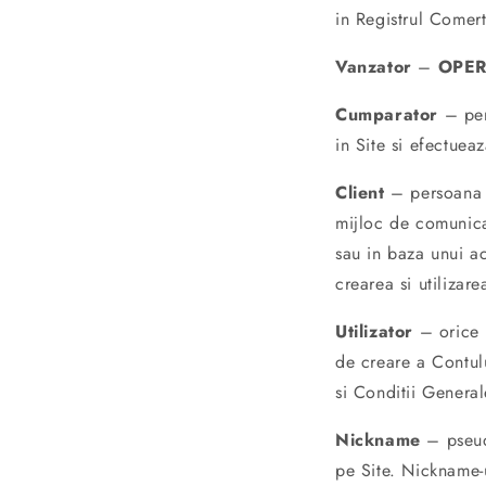
in Registrul Comer
Vanzator
–
OPER
Cumparator
– pers
in Site si efectue
Client
– persoana f
mijloc de comunica
sau in baza unui ac
crearea si utilizar
Utilizator
– orice p
de creare a Contulu
si Conditii General
Nickname
– pseud
pe Site. Nickname-u