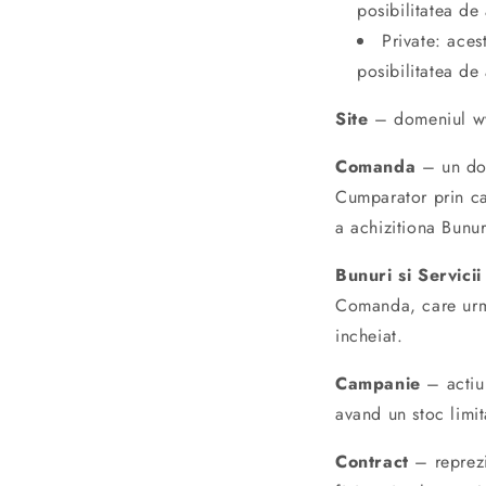
posibilitatea de
Private: aces
posibilitatea de
Site
– domeniul www
Comanda
– un doc
Cumparator prin car
a achizitiona Bunuri
Bunuri si Servicii
Comanda, care urme
incheiat.
Campanie
– actiun
avand un stoc limit
Contract
– reprezi