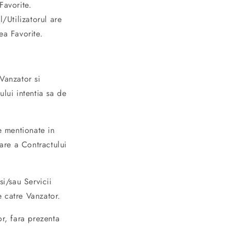
Favorite.
l/Utilizatorul are
ea Favorite.
Vanzator si
lui intentia sa de
e mentionate in
are a Contractului
i/sau Servicii
e catre Vanzator.
or, fara prezenta