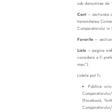
sub denumirea de “
Cont
– sectiunea d
transmiterea Comenz
Cumparatorului in S
Favorite
– sectiune
Lista
– pagina web 
considera a fi pref
meu”).
Listele pot fi:
Publice: oric
Cumparatorului/U
(Facebook, Twit
Cumparatorului/U