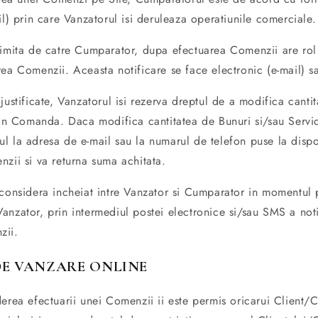
il) prin care Vanzatorul isi deruleaza operatiunile comerciale.
rimita de catre Cumparator, dupa efectuarea Comenzii are rol
ea Comenzii. Aceasta notificare se face electronic (e-mail) sa
justificate, Vanzatorul isi rezerva dreptul de a modifica canti
 din Comanda. Daca modifica cantitatea de Bunuri si/sau Serv
l la adresa de e-mail sau la numarul de telefon puse la dispo
zii si va returna suma achitata.
considera incheiat intre Vanzator si Cumparator in momentul p
nzator, prin intermediul postei electronice si/sau SMS a noti
zii.
 DE VANZARE ONLINE
erea efectuarii unei Comenzii ii este permis oricarui Client/