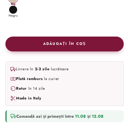
Bej
Negru
ADĂUGAȚI ÎN COȘ
Livrare în
2-3 zile
lucrătoare
Plată ramburs
la curier
Retur
în 14 zile
Made in Italy
Comandă azi și primești între
11.08
și
12.08