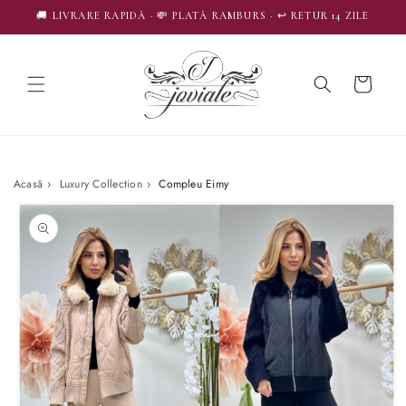
SALT LA
🚚 LIVRARE RAPIDĂ · 💸 PLATĂ RAMBURS · ↩️ RETUR 14 ZILE
CONȚINUT
Coș
Acasă
›
Luxury Collection
›
Compleu Eimy
SALT LA
INFORMAȚIILE
DESPRE
PRODUS