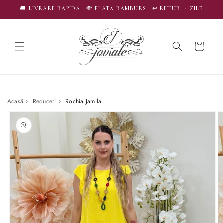
SALT LA
🚚 LIVRARE RAPIDĂ · 💸 PLATĂ RAMBURS · ↩️ RETUR 14 ZILE
CONȚINUT
Coș
Acasă
›
Reduceri
›
Rochia Jamila
SALT LA
INFORMAȚIILE
DESPRE
PRODUS