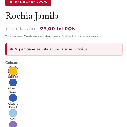
🔥 REDUCERE -29%
Rochia Jamila
Preț
Preț
99,00 lei RON
139,00 lei RON
obișnuit
redus
Taxe incluse.
Taxele de expediere
sunt calculate la finalizarea comenzii.
12
persoane se uită acum la acest produs
Culoare
Galben
Albastru
Royal
Albastru
Petrol
Bleu