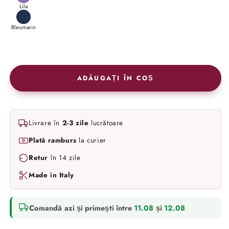
Lila
Bleumarin
ADĂUGAȚI ÎN COȘ
Livrare în
2-3 zile
lucrătoare
Plată ramburs
la curier
Retur
în 14 zile
Made in Italy
Comandă azi și primești între
11.08
și
12.08