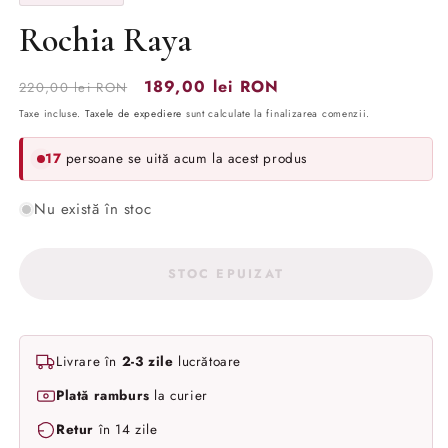
Rochia Raya
Preț
Preț
189,00 lei RON
220,00 lei RON
obișnuit
redus
Taxe incluse.
Taxele de expediere
sunt calculate la finalizarea comenzii.
17
persoane se uită acum la acest produs
Nu există în stoc
STOC EPUIZAT
Livrare în
2-3 zile
lucrătoare
Plată ramburs
la curier
Retur
în 14 zile