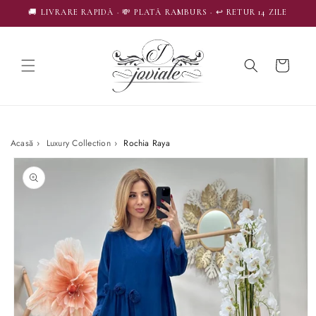
SALT LA
🚚 LIVRARE RAPIDĂ · 💸 PLATĂ RAMBURS · ↩️ RETUR 14 ZILE
CONȚINUT
Coș
Acasă
›
Luxury Collection
›
Rochia Raya
SALT LA
INFORMAȚIILE
DESPRE
PRODUS