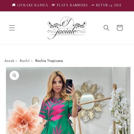
SALT LA
🚚 LIVRARE RAPIDĂ · 💸 PLATĂ RAMBURS · ↩️ RETUR 14 ZILE
CONȚINUT
Coș
Acasă
›
Rochii
›
Rochia Tropicana
SALT LA
INFORMAȚIILE
DESPRE
PRODUS