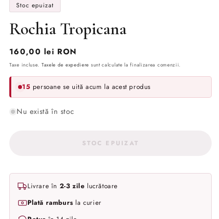
Stoc epuizat
Rochia Tropicana
Preț
160,00 lei RON
obișnuit
Taxe incluse.
Taxele de expediere
sunt calculate la finalizarea comenzii.
15
persoane se uită acum la acest produs
Nu există în stoc
STOC EPUIZAT
Livrare în
2-3 zile
lucrătoare
Plată ramburs
la curier