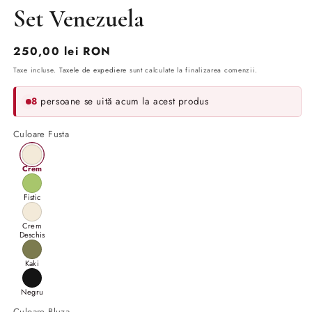
Set Venezuela
Preț
250,00 lei RON
obișnuit
Taxe incluse.
Taxele de expediere
sunt calculate la finalizarea comenzii.
8
persoane se uită acum la acest produs
Culoare Fusta
Crem
Fistic
Crem
Deschis
Kaki
Negru
Culoare Bluza