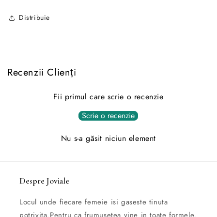
Distribuie
Recenzii Clienți
Fii primul care scrie o recenzie
Scrie o recenzie
Nu s-a găsit niciun element
Despre Joviale
Locul unde fiecare femeie isi gaseste tinuta
potrivita.Pentru ca frumusetea vine in toate formele,