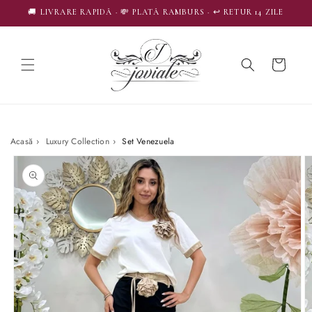
SALT LA
🚚 LIVRARE RAPIDĂ · 💸 PLATĂ RAMBURS · ↩️ RETUR 14 ZILE
CONȚINUT
Coș
Acasă
›
Luxury Collection
›
Set Venezuela
SALT LA
INFORMAȚIILE
DESPRE
PRODUS