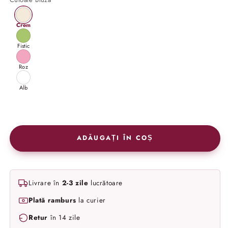
Crem
Fistic
Roz
Alb
ADĂUGAȚI ÎN COȘ
Livrare în
2-3 zile
lucrătoare
Plată ramburs
la curier
Retur
în 14 zile